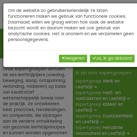
Contact
|
|
Veelgestelde vragen
|
Nieuwsbri
Om de website zo gebruikersvriendelijk te laten
functioneren maken we gebruik van functionele cookies.
O
Daarnaast willen we graag weten hoe vaak de website
bezocht wordt en daarom maken we ook gebruik van
analytische cookies. Het is anoniem en we verzamelen geen
Home
>
Over ons
> Expertgroepen
persoonsgegevens.
Expertgroepen
Weigeren
Ja, ik ga akkoord
Onze expertgroepen vertalen
Er zijn acht expertgroepen:
de zes leefstijlpijlers (voeding,
beweging, slaap, ontspanning,
Expertgroep
Werk en
verbinding, middelen) op basis
Leefstijl →
van kwalitatief
Expertgroep
Hart- en
wetenschappelijk bewijs naar
Vaatziekten en Leefstijl →
de praktijk. Ze ontwikkelen
Expertgroep
Kanker en
best practices, handleidingen,
Leefstijl →
en compendia, die bijdragen
Expertgroep
Duurzaamheid
aan de verdere ontwikkeling
en Leefstijl
→
van gezonde leefstijlprincipes
Expertgroep
Metabole
en kunnen worden opgenomen
Gezondheid en Leefstijl →