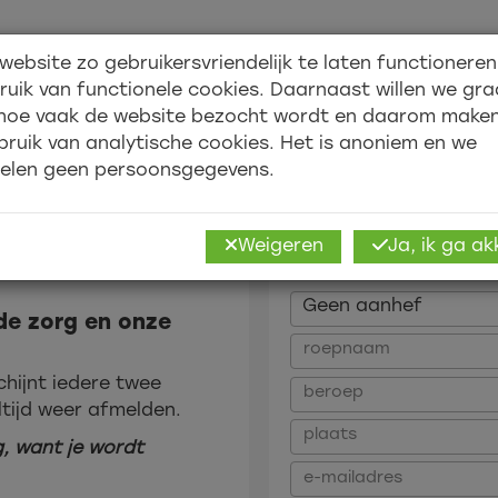
website zo gebruikersvriendelijk te laten functionere
Over ons
Academy
ruik van functionele cookies. Daarnaast willen we gr
hoe vaak de website bezocht wordt en daarom make
bruik van analytische cookies. Het is anoniem en we
elen geen persoonsgegevens.
Weigeren
Ja, ik ga a
Vul hieronder je g
n de zorg en onze
chijnt iedere twee
ltijd weer afmelden.
g, want je wordt