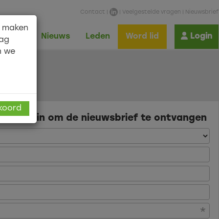
Contact
|
|
Veelgestelde vragen
|
Nieuwsbrief
n maken
Shop
Nieuws
Leden
Word lid
Login
aag
n we
kkoord
egevens in om de nieuwsbrief te ontvangen