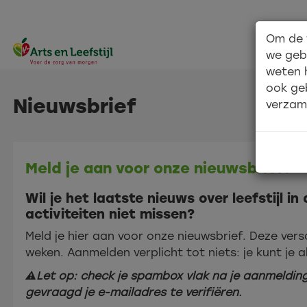
Om de 
we geb
weten 
ook ge
Nieuwsbrief
verzam
Meld je aan voor onze nieuwsbrief!
Wil je het laatste nieuws over leefstijl i
activiteiten niet missen?
Meld je hier aan voor onze nieuwsbrief. Deze vers
weken. Aanmelden verplicht tot niets: je kunt je a
⚠️Let op: check je spambox vlak na je aanmeldin
gevraagd je e-mailadres te verifiëren.