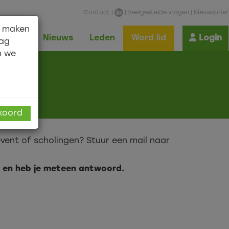
Contact
|
|
Veelgestelde vragen
|
Nieuwsbrief
n maken
Shop
Nieuws
Leden
Word lid
Login
aag
n we
kkoord
vent of scholingen? Stuur een mail naar
ij en heb je meteen antwoord.