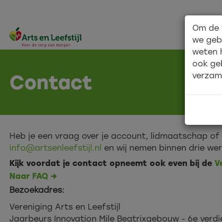
Om de 
we geb
weten 
ook ge
verzam
Contact
Heb je een vraag over je account, lidmaatschap of
info@artsenleefstijl.nl
en wij nemen binnen drie we
Kijk voordat je contact opneemt ook even bij de
V
Naar FAQ →
Bezoekadres:
Vereniging Arts en Leefstijl
Jaarbeurs Innovation Mile Beatrixgebouw - 6e verdi