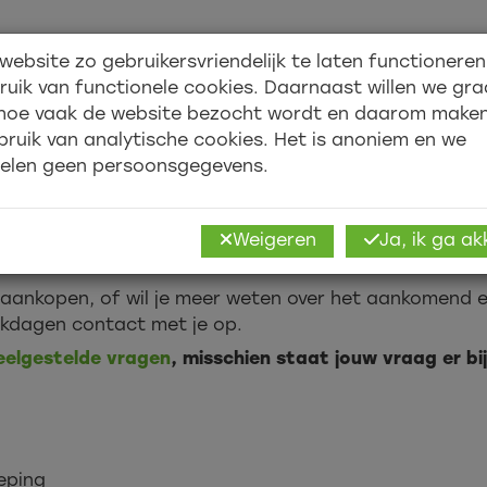
website zo gebruikersvriendelijk te laten functionere
Over ons
Academy
ruik van functionele cookies. Daarnaast willen we gr
hoe vaak de website bezocht wordt en daarom make
bruik van analytische cookies. Het is anoniem en we
elen geen persoonsgegevens.
Weigeren
Ja, ik ga a
 aankopen, of wil je meer weten over het aankomend e
rkdagen contact met je op.
eelgestelde vragen
, misschien staat jouw vraag er b
eping