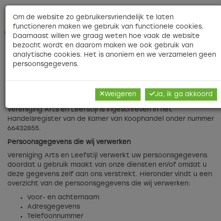
Contact
|
|
Veelgestelde vragen
|
Nieuwsbri
Om de website zo gebruikersvriendelijk te laten
functioneren maken we gebruik van functionele cookies.
O
Daarnaast willen we graag weten hoe vaak de website
bezocht wordt en daarom maken we ook gebruik van
analytische cookies. Het is anoniem en we verzamelen geen
persoonsgegevens.
Vereniging Arts en Leefstijl neemt privacy serieus. Informatie
over u wordt op een veilige manier verwerkt en gebruikt. In
deze privacyverklaring staat omschreven hoe Vereniging Arts
Weigeren
Ja, ik ga akkoord
en Leefstijl omgaat met uw persoonsgegevens.
Vereniging Arts en Leefstijl is ingeschreven in het
Handelsregister van de Kamer van Koophandel onder nummer
66432855.
Persoonsgegevens die wij verwerken
Vereniging Arts en Leefstijl verwerkt uw persoonsgegevens
doordat u gebruik maakt van onze diensten en/of omdat u
deze gegevens zelf aan ons verstrekt. Hieronder vindt u een
overzicht van de persoonsgegevens die wij verwerken:
Voor- en achternaam
Adresgegevens
Telefoonnummer