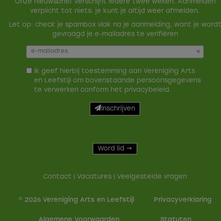
Onze nieuwsbrief verschijnt iedere twee weken. Aanmelden
verplicht tot niets: je kunt je altijd weer afmelden.
Let op: check je spambox vlak na je aanmelding, want je word
gevraagd je e-mailadres te verifiëren
Ik geef hierbij toestemming aan Vereniging Arts
en Leefstijl om bovenstaande persoonsgegevens
te verwerken conform het
privacybeleid
.
Inschrijven
Word lid →
Contact
|
Vacatures
|
Veelgestelde vragen
© 2026 Vereniging Arts en Leefstijl
Privacy­verkla­ring
Alge­mene Voor­waarden
Sta­tu­ten