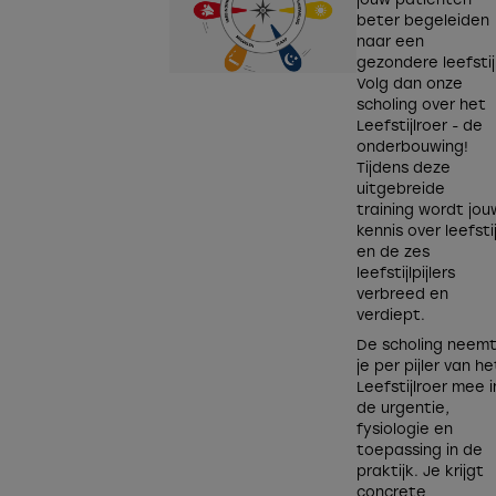
jouw patiënten
beter begeleiden
naar een
gezondere leefstij
Volg dan onze
scholing over het
Leefstijlroer - de
onderbouwing!
Tijdens deze
uitgebreide
training wordt jou
kennis over leefstij
en de zes
leefstijlpijlers
verbreed en
verdiept.
De scholing neem
je per pijler van he
Leefstijlroer mee i
de urgentie,
fysiologie en
toepassing in de
praktijk. Je krijgt
concrete