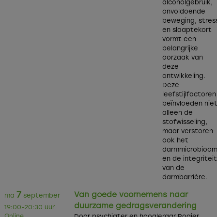
alcoholgebruik,
onvoldoende
beweging, stres
en slaaptekort
vormt een
belangrijke
oorzaak van
deze
ontwikkeling.
Deze
leefstijlfactoren
beïnvloeden nie
alleen de
stofwisseling,
maar verstoren
ook het
darmmicrobioo
en de integritei
van de
darmbarrière.
7
Van goede voornemens naar
ma
september
duurzame gedragsverandering
19:00-20:30 uur
Online
Door psychiater en hoogleraar Rogier