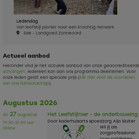
Ledendag
Van leefstijl pionier naar een krachtig netwerk
Ede - Landgoed Zonneoord
Actueel aanbod
Hieronder vind je het actuele aanbod van onze geaccrediteerd
s
cholingen
. Iedereen kan aan ons programma deelnemen. Voor
onze leden geldt een speciale prijs (
klik hier voor de voordelen
van ons lidmaatschap
).
Augustus 2026
27
Het Leefstijlroer - de onderbouwing
do
augustus
Door kaderhuisarts spoedzorg Alja Sluiter
19:30-21:00 uur
Wil jij als
Online
zorgprofessional