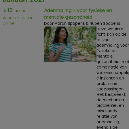
Januari 2027
12
Ademhaling - voor fysieke en
di
januari
mentale gezondheid
19:00-20:30 uur
Online
Door Aäron Spapens & Rüben Spapens
Deze webinar
richt zich op de
rol van
ademhaling voo
fysieke en
mentale
gezondheid, me
combinatie van
wetenschappelij
e inzichten en
praktische
toepassingen.
Het bespreekt
de mechanica,
biochemie, en
mind-body
relatie van
ademhaling,
evenals de