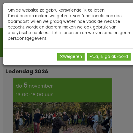
Contact
|
|
Veelgestelde vragen
|
Nieuwsbri
Om de website zo gebruikersvriendelijk te laten
functioneren maken we gebruik van functionele cookies.
O
Daarnaast willen we graag weten hoe vaak de website
bezocht wordt en daarom maken we ook gebruik van
analytische cookies. Het is anoniem en we verzamelen geen
Home
>
Academy
> Agenda
persoonsgegevens.
Agenda
Weigeren
Ja, ik ga akkoord
Ledendag 2026
5
do
november
13:00-18:00 uur