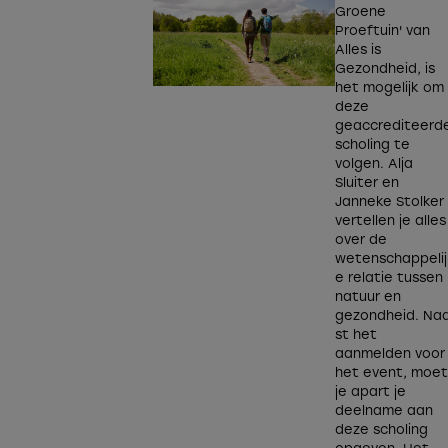
Groene
Proeftuin' van
Alles is
Gezondheid, is
het mogelijk om
deze
geaccrediteerd
scholing te
volgen. Alja
Sluiter en
Janneke Stolker
vertellen je alles
over de
wetenschappelij
e relatie tussen
natuur en
gezondheid. Na
st het
aanmelden voor
het event, moe
je apart je
deelname aan
deze scholing