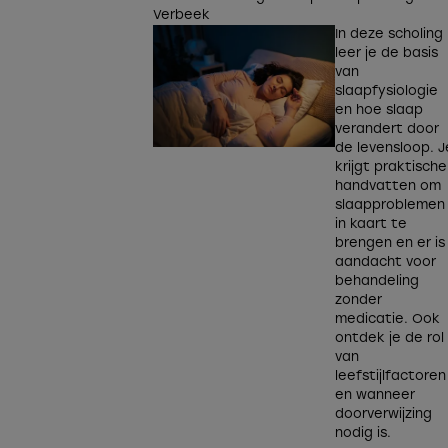
Verbeek
In deze scholing
leer je de basis
van
slaapfysiologie
en hoe slaap
verandert door
de levensloop. J
krijgt praktische
handvatten om
slaapproblemen
in kaart te
brengen en er is
aandacht voor
behandeling
zonder
medicatie. Ook
ontdek je de rol
van
leefstijlfactoren
en wanneer
doorverwijzing
nodig is.