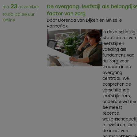
23
De overgang: leefstijl als belangrijk
ma
november
factor van zorg
19:00-20:30 uur
Online
Door Dorenda van Dijken en Ghiselle
Panneflek
In deze scholing
staat de rol van
leefstijl en
voeding als
fundament van
de zorg voor
vrouwen in de
overgang
centraal. We
bespreken de
verschillende
leefstijlpijlers,
onderbouwd me
de meest
recente
wetenschappelij
e inzichten. Ook
de inzet van
hormoontherapi