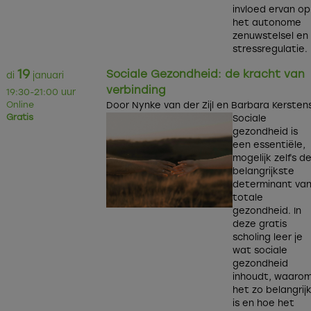
invloed ervan op
het autonome
zenuwstelsel en
stressregulatie.
19
Sociale Gezondheid: de kracht van
di
januari
verbinding
19:30-21:00 uur
Online
Door Nynke van der Zijl en Barbara Kersten
Gratis
Sociale
gezondheid is
een essentiële,
mogelijk zelfs d
belangrijkste
determinant va
totale
gezondheid. In
deze gratis
scholing leer je
wat sociale
gezondheid
inhoudt, waaro
het zo belangrij
is en hoe het