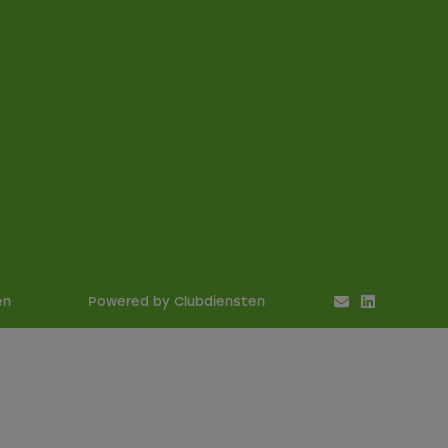
en
Power­ed by Clubdiensten