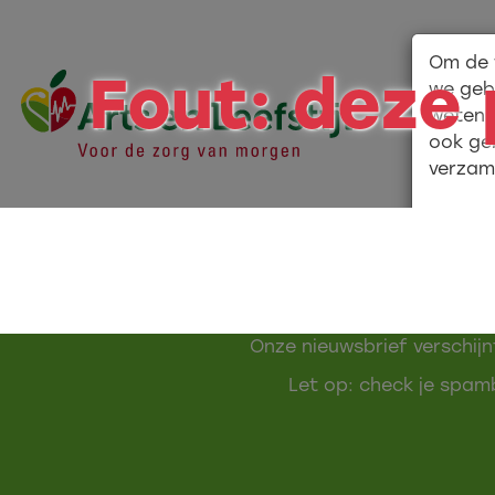
Om de 
Fout: deze 
we geb
weten 
ook ge
verzam
M
Onze nieuwsbrief verschijn
Let op: check je spamb