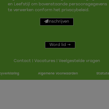
en Leefstijl om bovenstaande persoonsgegevens
te verwerken conform het
privacybeleid
.
Inschrijven
Word lid →
Contact
|
Vacatures
|
Veelgestelde vragen
y­verkla­ring
Alge­mene Voor­waarden
Sta­tu­t