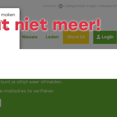
Contact
|
|
Veelgestelde vragen
|
Nieuwsbrief
n maken
t niet meer!
aag
n we
Shop
Nieuws
Leden
Word lid
Login
kkoord
ief
 kunt je altijd weer afmelden.
e-mailadres te verifiëren