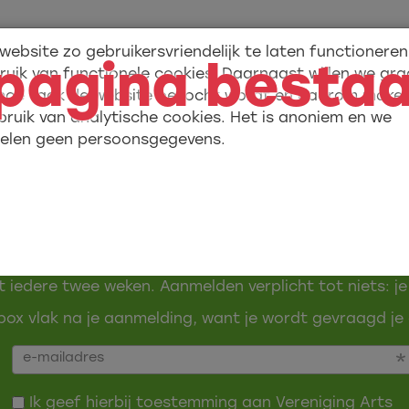
website zo gebruikersvriendelijk te laten functionere
pagina bestaa
ruik van functionele cookies. Daarnaast willen we gr
hoe vaak de website bezocht wordt en daarom make
bruik van analytische cookies. Het is anoniem en we
Over ons
Academy
elen geen persoonsgegevens.
Weigeren
Ja, ik ga a
eld je aan voor onze nieuwsbr
t iedere twee weken. Aanmelden verplicht tot niets: je
ox vlak na je aanmelding, want je wordt gevraagd je 
Ik geef hierbij toestemming aan Vereniging Arts