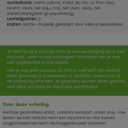
Accreditatie:
KNMG (ABAN), KABIZ (BLCN), LV POH-GGZ,
NVvPO, V&VN, NIP (K&J, OG), NIP (A&O, A&G), NIP
(Kwaliteitsregister gz-psycholoog)
Leefstijlpunten:
2
Kosten:
Gratis - Mogelijk gemaakt door Alles is Gezondheid.
Je inschrijving is voltooid zodra je een bevestiging per e-mail
ontvangt. Geen e-mail ontvangen? Controleer dan je map
met ongewenste e-mail (spam).
Heb je nog geen account bij Arts en Leefstijl? Dan word je
eerst gevraagd je e-mailadres te verifiëren. Daarna kun je
de inschrijving afronden. Je gegevens worden alleen gebruikt
voor deze activiteit en eventuele accreditatie.
Over deze scholing
Mentale gezondheid staat, ondanks welvaart, onder druk. Hoe
spelen sociale relaties hierin een sleutelrol en hoe kunnen
zorgprofessionals hierin als bruggenbouwer acteren?