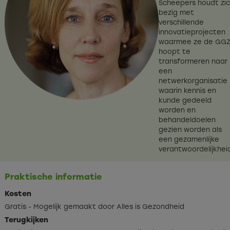
Scheepers houdt zi
bezig met
verschillende
innovatieprojecten
waarmee ze de GG
hoopt te
transformeren naar
een
netwerkorganisatie
waarin kennis en
kunde gedeeld
worden en
behandeldoelen
gezien worden als
een gezamenlijke
verantwoordelijkhei
Praktische informatie
Kosten
Gratis - Mogelijk gemaakt door Alles is Gezondheid
Terugkijken