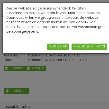
Contact
|
|
Veelgestelde vragen
|
Nieuwsbri
Om de website zo gebruikersvriendelijk te laten
functioneren maken we gebruik van functionele cookies.
O
Daarnaast willen we graag weten hoe vaak de website
bezocht wordt en daarom maken we ook gebruik van
analytische cookies. Het is anoniem en we verzamelen geen
persoonsgegevens.
Nieuwe perspectieven op mentale
gezondheid
Weigeren
Ja, ik ga akkoord
Aanvang:
Maandag 12 oktober 2026 19:30 uur
Einde:
Maandag 12 oktober 2026 21:00 uur
+Agenda
+Google
Inschrijven
Locatie:
Online