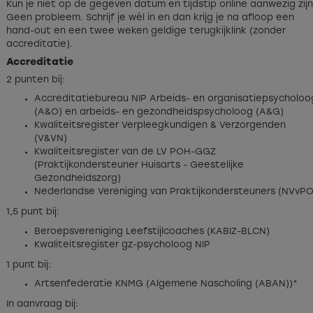
Kun je niet op de gegeven datum en tijdstip online aanwezig zij
Geen probleem. Schrijf je wél in en dan krijg je na afloop een
hand-out en een twee weken geldige terugkijklink (zonder
accreditatie).
Accreditatie
2 punten bij:
Accreditatiebureau NIP Arbeids- en organisatiepsycholoo
(A&O) en arbeids- en gezondheidspsycholoog (A&G)
Kwaliteitsregister Verpleegkundigen & Verzorgenden
(V&VN)
Kwaliteitsregister van de LV POH-GGZ
(Praktijkondersteuner Huisarts - Geestelijke
Gezondheidszorg)
Nederlandse Vereniging van Praktijkondersteuners (NVvPO
1,5 punt bij:
Beroepsvereniging Leefstijlcoaches (KABIZ-BLCN)
Kwaliteitsregister gz-psycholoog NIP
1 punt bij:
Artsenfederatie KNMG (Algemene Nascholing (ABAN))*
In aanvraag bij: