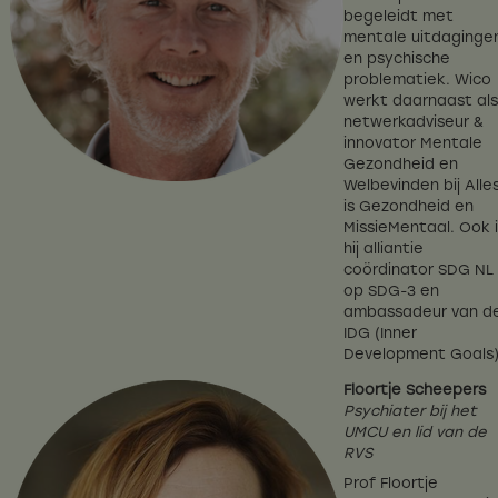
begeleidt met
mentale uitdaginge
en psychische
problematiek. Wico
werkt daarnaast als
netwerkadviseur &
innovator Mentale
Gezondheid en
Welbevinden bij Alle
is Gezondheid en
MissieMentaal. Ook 
hij alliantie
coördinator SDG NL
op SDG-3 en
ambassadeur van d
IDG (Inner
Development Goals)
Floortje Scheepers
Psychiater bij het
UMCU en lid van de
RVS
Prof Floortje