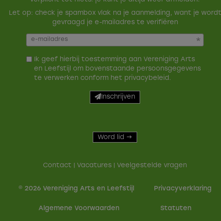
Let op: check je spambox vlak na je aanmelding, want je word
gevraagd je e-mailadres te verifiëren
Ik geef hierbij toestemming aan Vereniging Arts
en Leefstijl om bovenstaande persoonsgegevens
te verwerken conform het
privacybeleid
.
Inschrijven
Word lid →
Contact
|
Vacatures
|
Veelgestelde vragen
© 2026 Vereniging Arts en Leefstijl
Privacy­verkla­ring
Alge­mene Voor­waarden
Sta­tu­ten