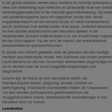
In dit gratis webinar nemen Wico Mulders en Floortje Scheepers 
mee van herkenning naar reflectie en uiteindelijk naar een bred
handelingsperspectief in de mentale gezondheidszorg. Op basi
van epidemiologische data en rapporten (zoals CBS, World
Happiness Report en de Harvard Study of Adult Development)
wordt zichtbaar hoe welzijn onder druk staat, ondanks welvaart
en hoe sociale relaties hierin een sleutelrol spelen. In de
Nederlandse context onderstrepen o.a. het PraatPower-rappo
en het RVS-rapport 'Op de rem' de impact van prestatiedruk,
eenzaamheid en systeemfactoren.
Er wordt ook kritisch gekeken naar de grenzen van het huidige
medisch-psychiatrische model. Met inzichten van onder andere
Laura Batstra en Jim van Os worden deelnemers uitgenodigd o
na te denken over de rol en mogelijke beperkingen van
diagnostiek.
Daarna ligt de focus op wat aanvullend werkt: de
therapeutische relatie, zingeving, sociale context en
leefomgeving. Praktische voorbeelden maken dit toepasbaar.
Tot slot worden professionals gestimuleerd om als
‘bruggenbouwers’ kleine, betekenisvolle veranderingen in hun
handelen door te voeren.
Leerdoelen