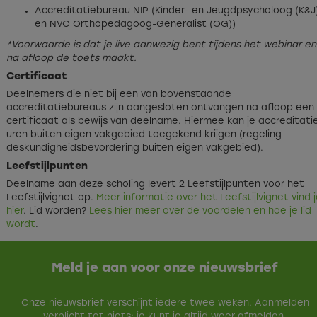
Accreditatiebureau NIP (Kinder- en Jeugdpsycholoog (K&J
en NVO Orthopedagoog-Generalist (OG))
*Voorwaarde is dat je live aanwezig bent tijdens het webinar en
na afloop de toets maakt.
Certificaat
Deelnemers die niet bij een van bovenstaande
accreditatiebureaus zijn aangesloten ontvangen na afloop een
certificaat als bewijs van deelname. Hiermee kan je accreditati
uren buiten eigen vakgebied toegekend krijgen (regeling
deskundigheidsbevordering buiten eigen vakgebied).
Leefstijlpunten
Deelname aan deze scholing levert 2 Leefstijlpunten voor het
Leefstijlvignet op.
Meer informatie over het Leefstijlvignet vind 
hier
. Lid worden?
Lees hier meer over de voordelen en hoe je lid
wordt
.
Meld je aan voor onze nieuwsbrief
Onze nieuwsbrief verschijnt iedere twee weken. Aanmelden
verplicht tot niets: je kunt je altijd weer afmelden.