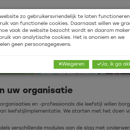
website zo gebruikersvriendelijk te laten functionere
Over ons
Academy
ruik van functionele cookies. Daarnaast willen we gr
hoe vaak de website bezocht wordt en daarom make
e van leefstijl
bruik van analytische cookies. Het is anoniem en we
elen geen persoonsgegevens.
fstijl
Weigeren
Ja, ik ga a
in uw organisatie
ganisaties en -professionals die leefstijl willen bo
 van leefstijlimplementatie. We starten met het doen v
ls verschillende modules aan de slag met onderwerp