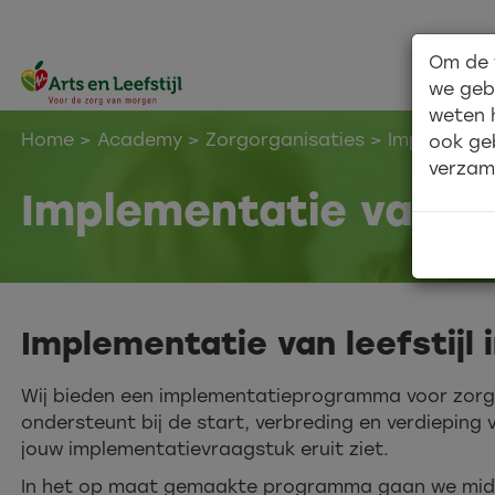
Om de 
we geb
weten 
Home
> Academy >
Zorgorganisaties
> Implementati
ook ge
verzam
Implementatie van lee
Implementatie van leefstijl 
Wij bieden een implementatieprogramma voor zorgor
ondersteunt bij de start, verbreding en verdieping
jouw implementatievraagstuk eruit ziet.
In het op maat gemaakte programma gaan we midde