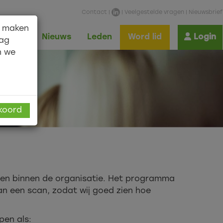
Contact
|
|
Veelgestelde vragen
|
Nieuwsbrief
n maken
Shop
Nieuws
Leden
Word lid
Login
aag
n we
kkoord
rgen binnen de organisatie. Het programma
an een scan, zodat wij goed zien hoe
en als: