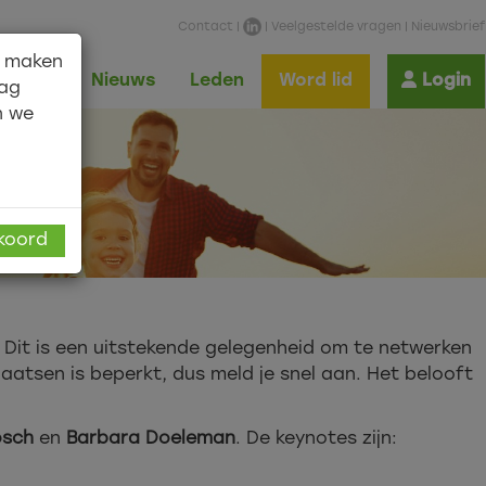
Contact
|
|
Veelgestelde vragen
|
Nieuwsbrief
n maken
Shop
Nieuws
Leden
Word lid
Login
aag
n we
kkoord
 Dit is een uitstekende gelegenheid om te netwerken
aatsen is beperkt, dus meld je snel aan. Het belooft
osch
en
Barbara Doeleman
. De keynotes zijn: