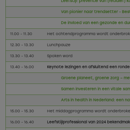
Leefstijl: preventie van (recidief)
Van pionier naar trendsetter - Bes
De invloed van een gezonde en d
11.00 - 11.30
Het ochtendprogramma wordt onderbrok
12.30 - 13.30
Lunchpauze
13.30 - 13.40
Spoken word
13.40 - 16.00
Keynote lezingen en afsluitend een ronde
Groene planeet, groene zorg – met l
Samen investeren in een vitale sa
Arts in health in Nederland: een n
15.00 - 15.30
Het middagprogramma wordt onderbroke
16.00 - 16.40
Leefstijlprofessional van 2024 bekendmake