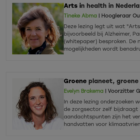
Arts
i
n health in Nederl
Tineke Abma
| Hoogleraar Ou
Deze lezing legt uit wat "Art
bijvoorbeeld bij Alzheimer, P
(whitepaper) besproken. De n
mogelijkheden wordt benadru
Groene
planeet, groene z
Evelyn Brakema
| Voorzitter G
In deze lezing onderzoeken 
de zorgsector zelf bijdraagt 
aandachtspunten zijn het ver
handvatten voor klimaatvriend