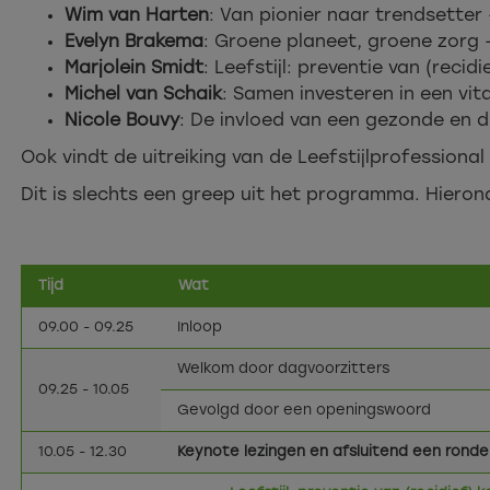
Wim van Harten
: Van pionier naar trendsetter 
Evelyn Brakema
: Groene planeet, groene zorg – 
Marjolein Smidt
: Leefstijl: preventie van (reci
Michel van Schaik
: Samen investeren in een vit
Nicole Bouvy
: De invloed van een gezonde en
Ook vindt de uitreiking van de Leefstijlprofessional
Dit is slechts een greep uit het programma. Hieronde
Tijd
Wat
09.00 - 09.25
Inloop
Welkom door dagvoorzitters
09.25 - 10.05
Gevolgd door een openingswoord
10.05 - 12.30
Keynote lezingen en afsluitend een rond