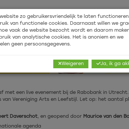
website zo gebruikersvriendelijk te laten functionere
Over ons
Academy
ruik van functionele cookies. Daarnaast willen we gr
hoe vaak de website bezocht wordt en daarom make
bruik van analytische cookies. Het is anoniem en we
elen geen persoonsgegevens.
Weigeren
Ja, ik ga a
 met een live evenement bij de Rabobank in Utrecht.
n Vereniging Arts en Leefstijl. Let op: het aantal pl
ert Daverschot
, en geopend door
Maurice van den B
n nationale agenda