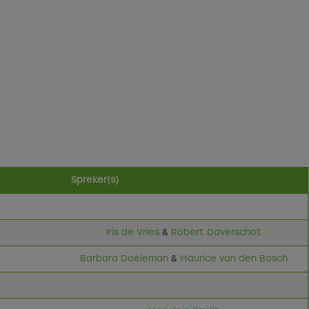
Spreker(s)
Iris de Vries
&
Robert Daverschot
Barbara Doeleman
&
Maurice van den Bosch