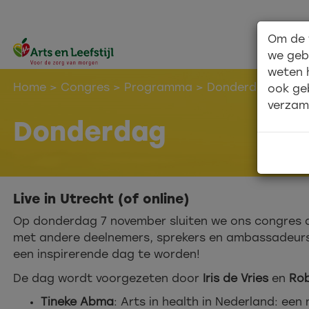
Om de 
we geb
weten 
Home
>
Congres
>
Programma
> Donderdag
ook ge
verzam
Donderdag
Live in Utrecht (of online)
Op donderdag 7 november sluiten we ons congres af
met andere deelnemers, sprekers en ambassadeurs va
een inspirerende dag te worden!
De dag wordt voorgezeten door
Iris de Vries
en
Rob
Tineke Abma
: Arts in health in Nederland: ee