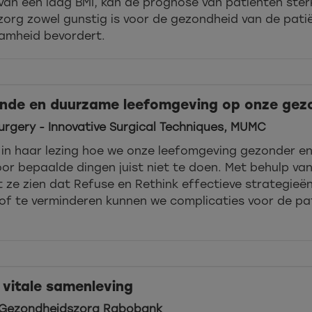
 van een laag BMI, kan de prognose van patiënten ster
 zorg zowel gunstig is voor de gezondheid van de pati
amheid bevordert.
onde en duurzame leefomgeving op onze gez
urgery - Innovative Surgical Techniques, MUMC
 in haar lezing hoe we onze leefomgeving gezonder e
r bepaalde dingen juist niet te doen. Met behulp van
ze zien dat Refuse en Rethink effectieve strategieën
of te verminderen kunnen we complicaties voor de pati
 vitale samenleving
r Gezondheidszorg Rabobank