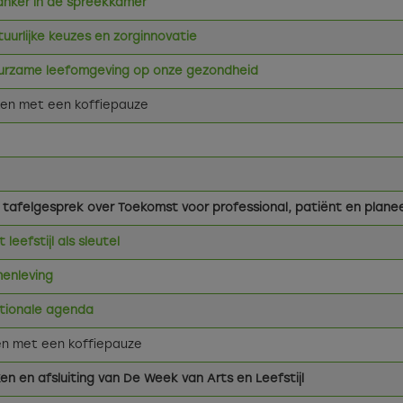
 kanker in de spreekkamer
tuurlijke keuzes en zorginnovatie
uurzame leefomgeving op onze gezondheid
en met een koffiepauze
 tafelgesprek over Toekomst voor professional, patiënt en plane
eefstijl als sleutel
menleving
ationale agenda
n met een koffiepauze
n en afsluiting van De Week van Arts en Leefstijl