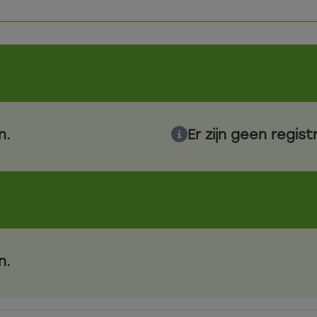
n.
Er zijn geen regis
n.