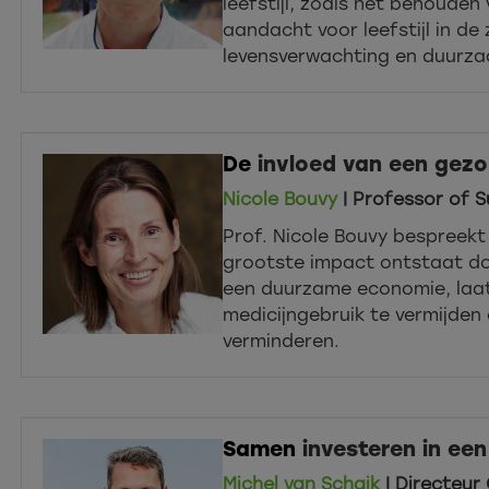
leefstijl, zoals het behouden
aandacht voor leefstijl in de
levensverwachting en duurza
De
invloed van een gez
Nicole Bouvy
| Professor of S
Prof. Nicole Bouvy bespreekt
grootste impact ontstaat doo
een duurzame economie, laat 
medicijngebruik te vermijden 
verminderen.
Samen
investeren in een
Michel van Schaik
| Directeu