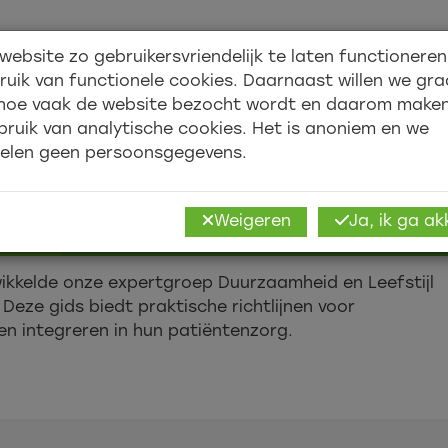
website zo gebruikersvriendelijk te laten functionere
Over ons
Academy
ruik van functionele cookies. Daarnaast willen we gr
hoe vaak de website bezocht wordt en daarom make
bruik van analytische cookies. Het is anoniem en we
elen geen persoonsgegevens.
mheid materialen
Weigeren
Ja, ik ga a
ikkelde onze expertgroep Duurzaamheid en Leefstijl
Deze gids biedt praktische richtlijnen voor
en integreren in hun patiëntenzorg.