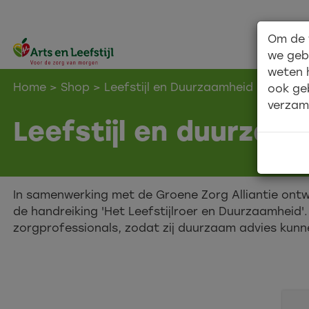
Om de 
we geb
weten 
Home
>
Shop
> Leefstijl en Duurzaamheid
ook ge
verzam
Leefstijl en duurzaa
In samenwerking met de Groene Zorg Alliantie ontw
de handreiking 'Het Leefstijlroer en Duurzaamheid'. 
zorgprofessionals, zodat zij duurzaam advies kunn