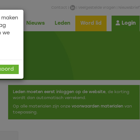
Contact
|
|
Veelgestelde vragen
|
Nieuwsbrief
n maken
Shop
Nieuws
Leden
Word lid
Login
aag
n we
kkoord
Leden moeten eerst inloggen op de website
, de korting
wordt dan automatisch verrekend.
Op alle materialen zijn onze
voorwaarden materialen
van
toepassing.