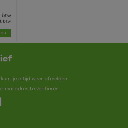
. btw
l. btw
 nu
ief
 kunt je altijd weer afmelden.
e-mailadres te verifiëren