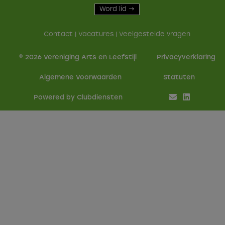
Word lid →
Contact
|
Vacatures
|
Veelgestelde vragen
© 2026 Vereniging Arts en Leefstijl
Privacy­verkla­ring
Alge­mene Voor­waarden
Sta­tu­ten
Power­ed by Clubdiensten