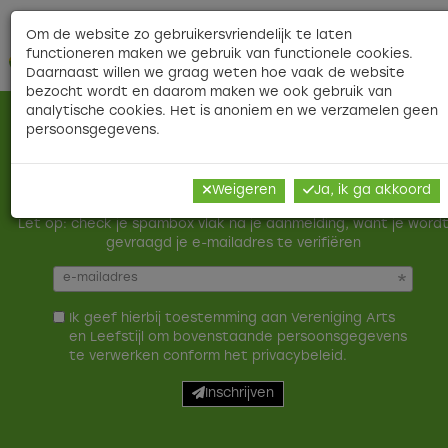
Contact
|
|
Veelgestelde vragen
|
Nieuwsbri
Om de website zo gebruikersvriendelijk te laten
functioneren maken we gebruik van functionele cookies.
O
Daarnaast willen we graag weten hoe vaak de website
bezocht wordt en daarom maken we ook gebruik van
analytische cookies. Het is anoniem en we verzamelen geen
Meld je aan voor onze nieuwsbrief
persoonsgegevens.
Onze nieuwsbrief verschijnt iedere twee weken. Aanmelden
Weigeren
Ja, ik ga akkoord
verplicht tot niets: je kunt je altijd weer afmelden.
Let op: check je spambox vlak na je aanmelding, want je word
gevraagd je e-mailadres te verifiëren
Ik geef hierbij toestemming aan Vereniging Arts
en Leefstijl om bovenstaande persoonsgegevens
te verwerken conform het
privacybeleid
.
Inschrijven